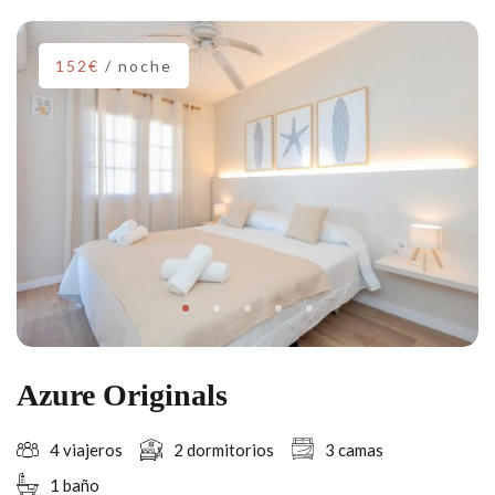
152€
/ noche
Azure Originals
4 viajeros
2 dormitorios
3 camas
1 baño