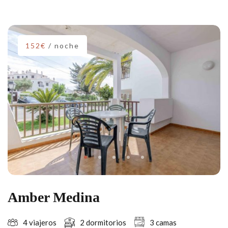
152€
/ noche
Amber Medina
4 viajeros
2 dormitorios
3 camas