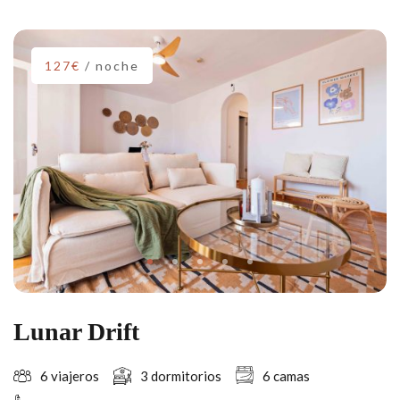
127€
/ noche
Lunar Drift
6 viajeros
3 dormitorios
6 camas