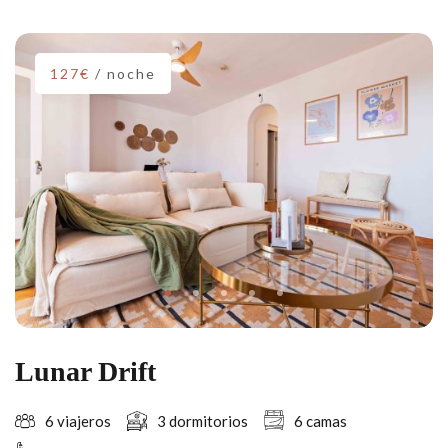
127€
/ noche
Lunar Drift
6 viajeros
3 dormitorios
6 camas