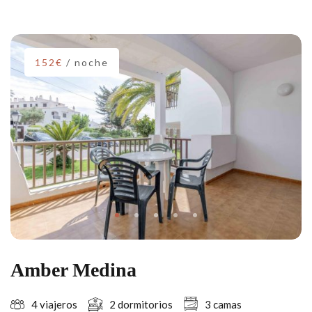
152€
/ noche
Amber Medina
4 viajeros
2 dormitorios
3 camas