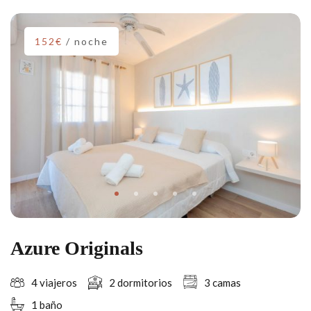
152€
/ noche
Azure Originals
4 viajeros
2 dormitorios
3 camas
1 baño