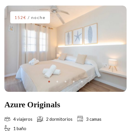
152€
/ noche
Azure Originals
4 viajeros
2 dormitorios
3 camas
1 baño