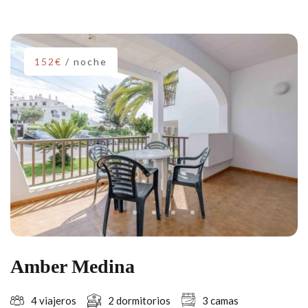
152€
/ noche
Amber Medina
4 viajeros
2 dormitorios
3 camas