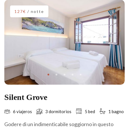
127€
/ notte
Silent Grove
6 viajeros
3 dormitorios
5 bed
1 bagno
Godere di un indimenticabile soggiorno in questo