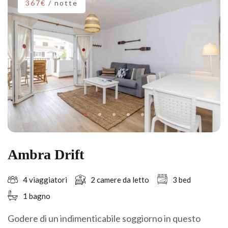
367€
/ notte
Ambra Drift
4 viaggiatori
2 camere da letto
3 bed
1 bagno
Godere di un indimenticabile soggiorno in questo