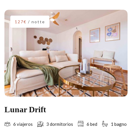
127€
/ notte
Lunar Drift
6 viajeros
3 dormitorios
6 bed
1 bagno