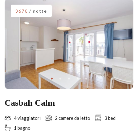
367€
/ notte
Casbah Calm
4 viaggiatori
2 camere da letto
3 bed
1 bagno